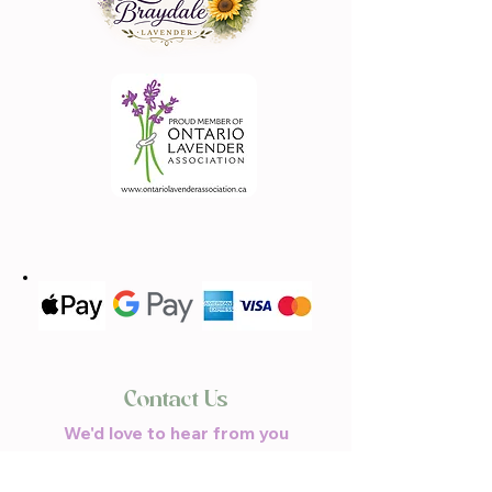
Contact Us
We'd love to hear from you
(613) 620-9668
Call or Text