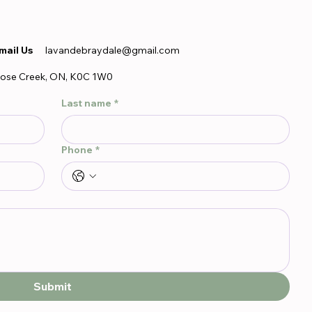
mail Us
lavandebraydale@gmail.com
ose Creek, ON, K0C 1W0
Last name
*
Phone
*
Submit