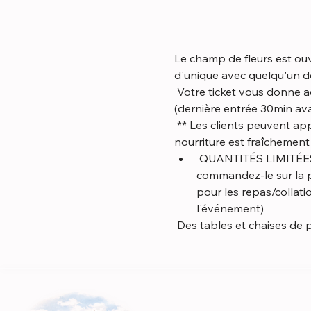
Le champ de fleurs est ouve
d'unique avec quelqu'un de
 Votre ticket vous donne accès au terrain (4 acres), merci de rester aussi longtemps que vous le souhaitez 
(dernière entrée 30min ava
 ** Les clients peuvent apporter des aliments et des boissons (non alcoolisés) OU en acheter sur place. Notre 
nourriture est fraîchemen
 QUANTITÉS LIMITÉES DISPONIBLES. Vous souhaitez réserver votre repas/collations à l'avance, 
commandez-le sur la pa
pour les repas/collat
l'événement)
 Des tables et chaises de 