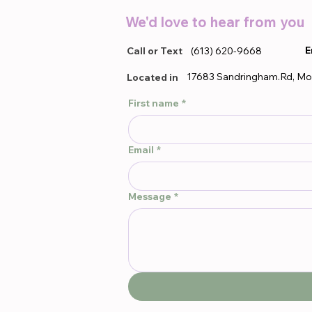
We'd love to hear from you
E
Call or Text
(613) 620-9668
17683 Sandringham.Rd, Mo
Located in
First name
*
Email
*
Message
*