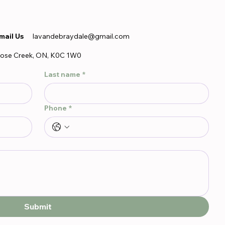
mail Us
lavandebraydale@gmail.com
ose Creek, ON, K0C 1W0
Last name
*
Phone
*
Submit