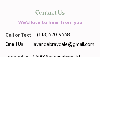
Contact Us
We'd love to hear from you
(613) 620-9668
Call or Text
Email Us
lavandebraydale@gmail.com
Located in
17683 Sandringham.Rd,
Moose Creek, ON, K0C 1W0
First name
*
Last name
*
Email
*
Phone
*