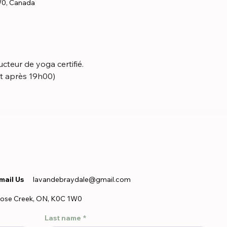
W0, Canada
teur de yoga certifié.  
t après 19h00)
mail Us
lavandebraydale@gmail.com
ose Creek, ON, K0C 1W0
Last name
*