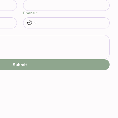
Phone
*
Submit