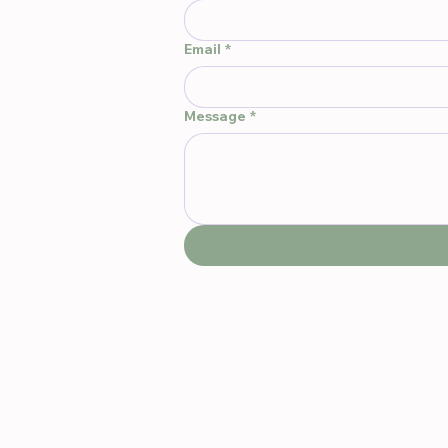
Email
*
Message
*