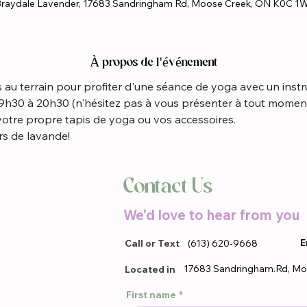
raydale Lavender, 17683 Sandringham Rd, Moose Creek, ON K0C 1
À propos de l'événement
au terrain pour profiter d'une séance de yoga avec un instruc
19h30 à 20h30 (n'hésitez pas à vous présenter à tout momen
otre propre tapis de yoga ou vos accessoires.
rs de lavande!
Contact Us
We'd love to hear from you
E
Call or Text
(613) 620-9668
17683 Sandringham.Rd, Mo
Located in
First name
*