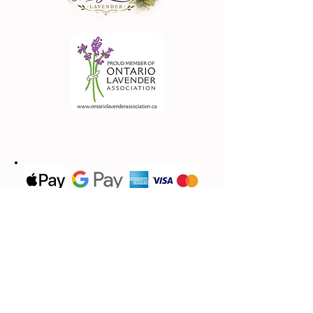
Contact Us
We'd love to hear from you
(613) 620-9668
Call or Text
Email Us
lavandebraydale@gmail.com