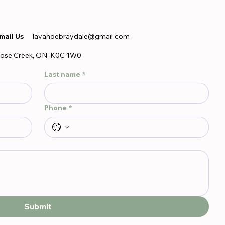
mail Us
lavandebraydale@gmail.com
ose Creek, ON, K0C 1W0
Last name
*
Phone
*
Submit