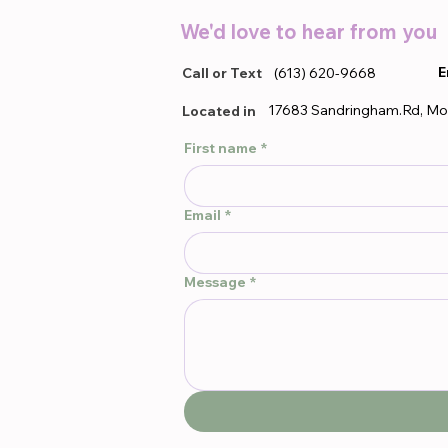
We'd love to hear from you
E
Call or Text
(613) 620-9668
17683 Sandringham.Rd, Mo
Located in
First name
*
Email
*
Message
*