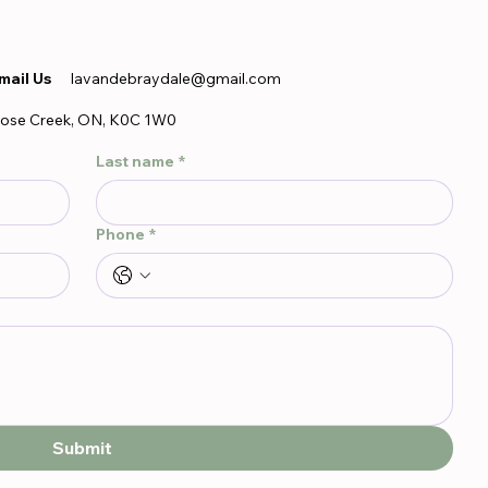
mail Us
lavandebraydale@gmail.com
ose Creek, ON, K0C 1W0
Last name
*
Phone
*
Submit