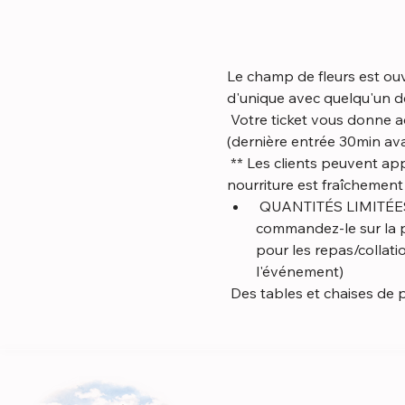
Le champ de fleurs est ouve
d'unique avec quelqu'un de
 Votre ticket vous donne accès au terrain (4 acres), merci de rester aussi longtemps que vous le souhaitez 
(dernière entrée 30min ava
 ** Les clients peuvent apporter des aliments et des boissons (non alcoolisés) OU en acheter sur place. Notre 
nourriture est fraîchemen
 QUANTITÉS LIMITÉES DISPONIBLES. Vous souhaitez réserver votre repas/collations à l'avance, 
commandez-le sur la pa
pour les repas/collat
l'événement)
 Des tables et chaises de 