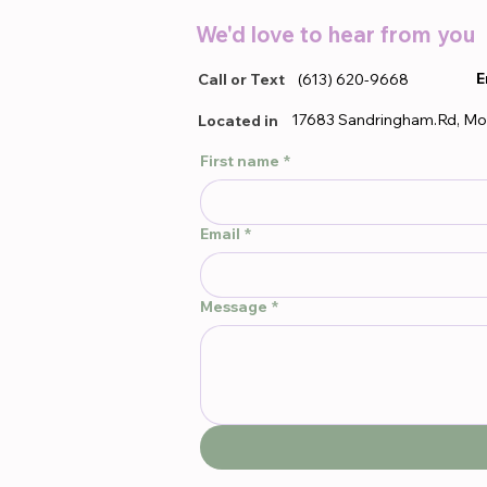
We'd love to hear from you
E
Call or Text
(613) 620-9668
17683 Sandringham.Rd, Mo
Located in
First name
*
Email
*
Message
*