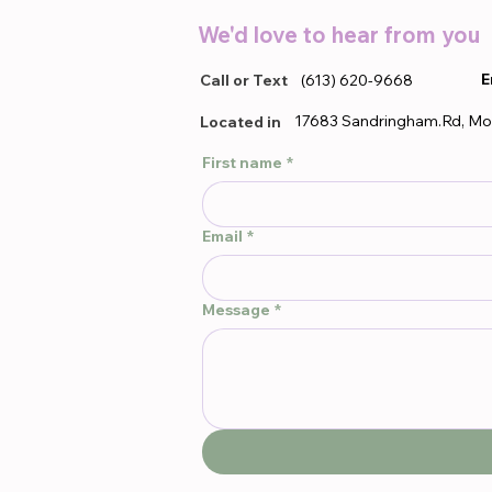
We'd love to hear from you
E
Call or Text
(613) 620-9668
17683 Sandringham.Rd, Mo
Located in
First name
*
Email
*
Message
*