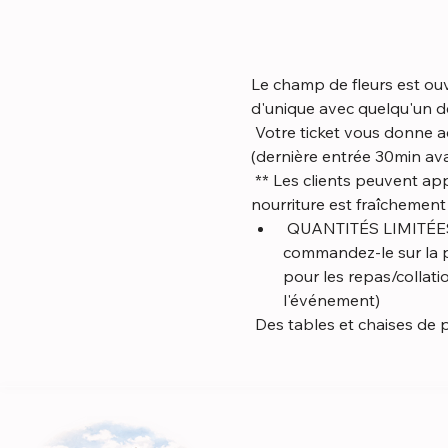
Le champ de fleurs est ouve
d'unique avec quelqu'un de
 Votre ticket vous donne accès au terrain (4 acres), merci de rester aussi longtemps que vous le souhaitez 
(dernière entrée 30min ava
 ** Les clients peuvent apporter des aliments et des boissons (non alcoolisés) OU en acheter sur place. Notre 
nourriture est fraîchemen
 QUANTITÉS LIMITÉES DISPONIBLES. Vous souhaitez réserver votre repas/collations à l'avance, 
commandez-le sur la pa
pour les repas/collat
l'événement)
 Des tables et chaises de 