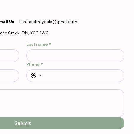
mail Us
lavandebraydale@gmail.com
ose Creek, ON, K0C 1W0
Last name
*
Phone
*
Submit